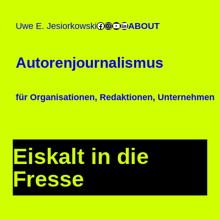
Zum
Inhalt
Facebook
Instagram
YouTube
LinkedIn
ABOUT
Uwe E. Jesiorkowski
springen
Autorenjournalismus
für Organisationen, Redaktionen
,
Unternehmen
Eiskalt in die
Fresse