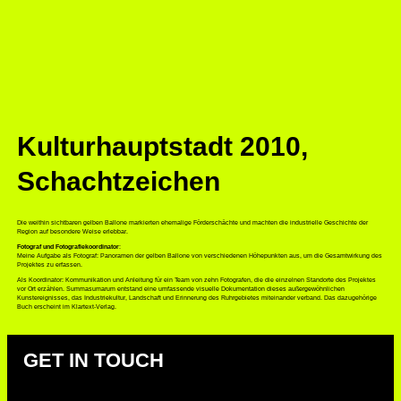
Kulturhauptstadt 2010
,
Schachtzeichen
Die weithin sichtbaren gelben Ballone markierten ehemalige Förderschächte und machten die industrielle Geschichte der
Region auf besondere Weise erlebbar.
Fotograf und Fotografiekoordinator
:
Meine Aufgabe als Fotograf: Panoramen der gelben Ballone von verschiedenen Höhepunkten aus, um die Gesamtwirkung des
Projektes zu erfassen.
Als Koordinator: Kommunikation und Anleitung für ein Team von zehn Fotografen, die die einzelnen Standorte des Projektes
vor Ort erzählen. Summasumarum entstand eine umfassende visuelle Dokumentation dieses außergewöhnlichen
Kunstereignisses, das Industriekultur, Landschaft und Erinnerung des Ruhrgebietes miteinander verband. Das dazugehörige
Buch erscheint im Klartext-Verlag.
GET IN TOUCH