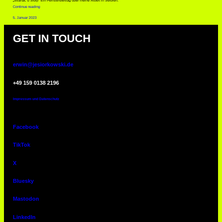
„Stranac u Srbiji“ Ein Fernsehbeitrag über meine Arbeit in Serbien.
Continue reading
5. Januar 2023
GET IN TOUCH
erwin@jesiorkowski.de
‭+49 159 0138 2196
Impressum und Datenschutz
Facebook
TikTok
X
Bluesky
Mastodon
LinkedIn